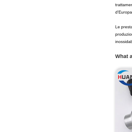
trattamen
d'Europa
Le presta
produzion
inossidab
What a