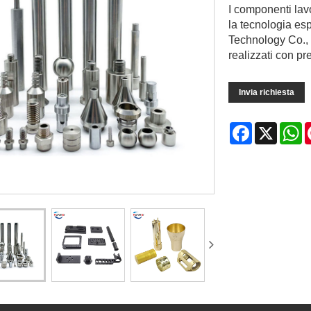
I componenti lav
la tecnologia es
Technology Co., L
realizzati con pre
Invia richiesta
Facebook
X
W