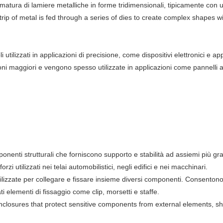
atura di lamiere metalliche in forme tridimensionali, tipicamente con u
p of metal is fed through a series of dies to create complex shapes wit
i utilizzati in applicazioni di precisione, come dispositivi elettronici e 
i maggiori e vengono spesso utilizzate in applicazioni come pannelli auto
enti strutturali che forniscono supporto e stabilità ad assiemi più gran
rzi utilizzati nei telai automobilistici, negli edifici e nei macchinari.
lizzate per collegare e fissare insieme diversi componenti. Consentono 
elementi di fissaggio come clip, morsetti e staffe.
nclosures that protect sensitive components from external elements, s