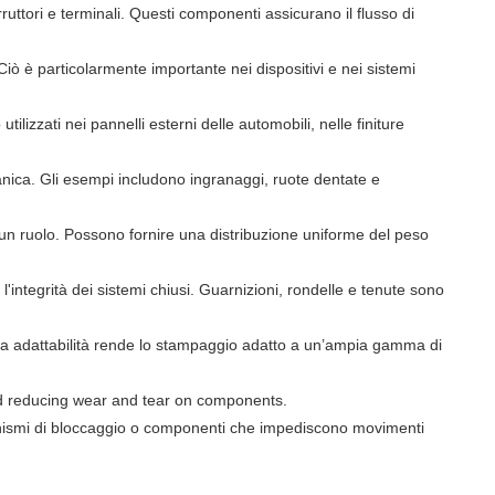
erruttori e terminali. Questi componenti assicurano il flusso di
iò è particolarmente importante nei dispositivi e nei sistemi
ilizzati nei pannelli esterni delle automobili, nelle finiture
nica. Gli esempi includono ingranaggi, ruote dentate e
e un ruolo. Possono fornire una distribuzione uniforme del peso
'integrità dei sistemi chiusi. Guarnizioni, rondelle e tenute sono
sta adattabilità rende lo stampaggio adatto a un’ampia gamma di
d reducing wear and tear on components.
canismi di bloccaggio o componenti che impediscono movimenti