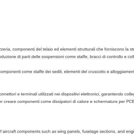
eria, componenti del telaio ed elementi strutturali che forniscono la strut
duzione di parti delle sospensioni come staffe, bracci di controllo e c
omponenti come staffe dei sedili, elementi del cruscotto e alloggiamenti
ettori e terminali utilizzati nei dispositivi elettronici, garantendo collega
per creare componenti come dissipatori di calore e schermature per PCB,
of aircraft components such as wing panels, fuselage sections, and eng