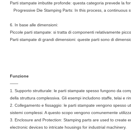
Parti stampate imbutite profonde: questa categoria prevede la form
Progressive Die Stamping Parts: In this process, a continuous stri
6. In base alle dimensioni:
Piccole parti stampate: si tratta di componenti relativamente piccol
Parti stampate di grandi dimensioni: queste parti sono di dimension
Funzione
——
1. Supporto strutturale: le parti stampate spesso fungono da compon
della struttura complessiva. Gli esempi includono staffe, telai e rinfo
2. Collegamento e fissaggio: le parti stampate vengono spesso uti
sistemi complessi. A questo scopo vengono comunemente utilizzati 
3. Enclosure and Protection: Stamping parts are used to create e
electronic devices to intricate housings for industrial machinery.