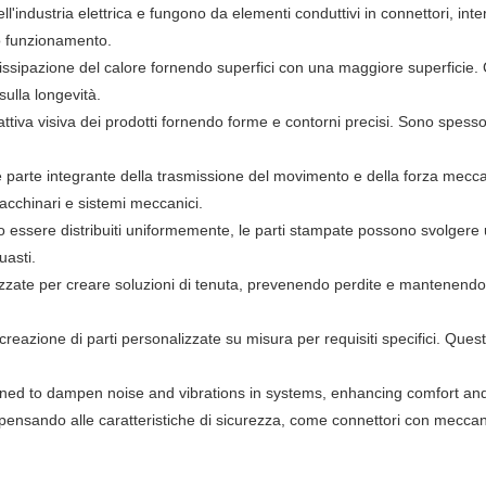
l'industria elettrica e fungono da elementi conduttivi in ​​connettori, int
to funzionamento.
dissipazione del calore fornendo superfici con una maggiore superficie. C
 sulla longevità.
ttiva visiva dei prodotti fornendo forme e contorni precisi. Sono spesso ut
parte integrante della trasmissione del movimento e della forza mecca
acchinari e sistemi meccanici.
evono essere distribuiti uniformemente, le parti stampate possono svolger
uasti.
izzate per creare soluzioni di tenuta, prevenendo perdite e mantenendo l
eazione di parti personalizzate su misura per requisiti specifici. Que
ned to dampen noise and vibrations in systems, enhancing comfort an
te pensando alle caratteristiche di sicurezza, come connettori con mec