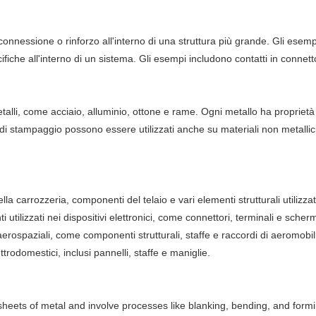
connessione o rinforzo all'interno di una struttura più grande. Gli esemp
iche all'interno di un sistema. Gli esempi includono contatti in connettori
talli, come acciaio, alluminio, ottone e rame. Ogni metallo ha proprietà
 stampaggio possono essere utilizzati anche su materiali non metallici 
a carrozzeria, componenti del telaio e vari elementi strutturali utilizzati
ilizzati nei dispositivi elettronici, come connettori, terminali e scher
aerospaziali, come componenti strutturali, staffe e raccordi di aeromobili
rodomestici, inclusi pannelli, staffe e maniglie.
heets of metal and involve processes like blanking, bending, and formi