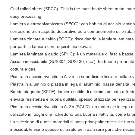
‌Cold rolled sheet (SPCC): This is the most basic sheet metal mat
easy processing.
‌Lamiera elettrogalvanizzata (SECC): con bobina di acciaio lamina
corrosione e un aspetto decorativo ed è comunemente utilizzata nei
‌Lamiera zincata a caldo (SGCC): riscaldando la lamiera laminata 
per parti in lamiera con requisiti più elevati.
‌Lamiera laminata a caldo (SPHC): è un materiale di fascia bassa 
Acciaio inossidabile (SUS304, SUS430, ecc.): ha buone proprietà ant
cottura a gas.
‌Piastra in acciaio rivestito in Al-Zn‌: la superficie è liscia e bella 
‌Piastra in alluminio o piastra in lega di alluminio‌: bassa densità,
‌Banda stagnata‌ (SPTE): lamiera sottile di acciaio laminata a fred
elevata resistenza e buona duttilità, spesso utilizzata per realizz
‌Piastra in acciaio rivestito in Al-Zn‌ (SGLD): un materiale in lega
utilizzato in luoghi che richiedono una buona riflettività, come la pia
La selezione di questi materiali si basa principalmente sulle funzioni
inossidabile viene spesso utilizzato per realizzare parti che nece