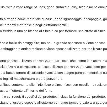
erial with a wide range of uses, good surface quality, high dimensiona
to a freddo come materiale di base, dopo sgrassaggio, decapaggio, galva
 prodotti elettronici e negli elettrodomestici.
a freddo in una soluzione di zinco fuso per formare uno strato di zinco,
che è facile da arrugginire, ma ha un grande spessore e viene spesso uti
iruggine e anticorrosione e viene spesso utilizzato per realizzare parti e
e viene spesso utilizzata per realizzare parti estetiche, come la piastra in a
 resistenza alla corrosione, spesso utilizzata per realizzare vaschette per 
do a basso tenore di carbonio rivestita con stagno puro commerciale su en
are fogli di mascheratura e parti punzonate.
 multifase contenente alluminio ricco e zinco ricco, con eccellente resiste
stra riflettente all'interno del forno .
 e sui requisiti specifici del prodotto, inclusa la funzione del prodotto, l
ssitano di essere esposte all'esterno per lungo tempo grazie alla sua ecc