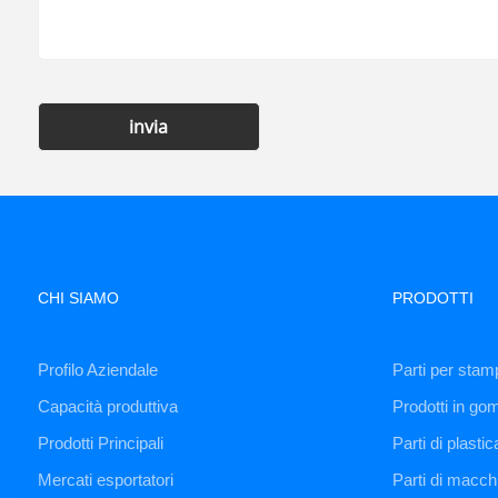
invia
CHI SIAMO
PRODOTTI
Profilo Aziendale
Parti per stam
Capacità produttiva
Prodotti in go
Prodotti Principali
Parti di plastic
Mercati esportatori
Parti di macc