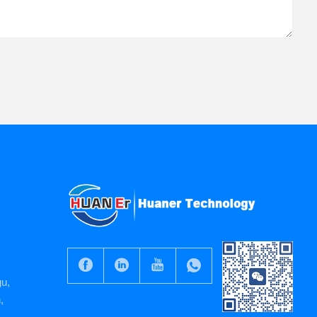
gu,
,