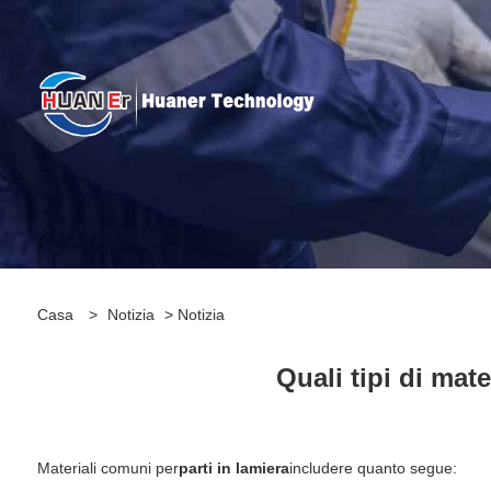
Casa
>
Notizia
>
Notizia
Quali tipi di mat
‌Materiali comuni per
parti in lamiera
includere quanto segue: