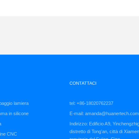
CONTATTACI
paggio lamiera
tel: +86-18020762237
mma in silicone
E-mail: amanda@huanertech.com
a
Indirizzo: Edificio A9, Yinchengzhi
distretto di Tong'an, città di Xiamen
hine CNC