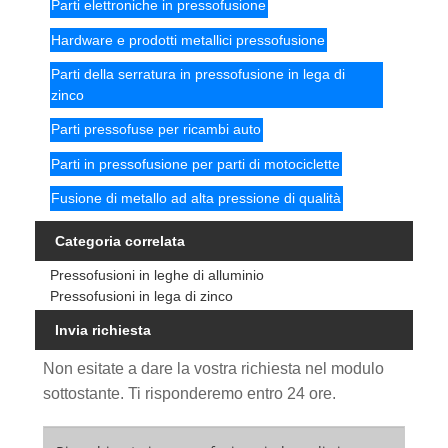
Parti elettroniche in pressofusione
Hardware e prodotti metallici pressofusione
Parti della serratura in pressofusione in lega di
zinco
Parti pressofuse per ricambi auto
Parti in pressofusione per parti di motociclette
Fusione di metallo ad alta pressione di qualità
Categoria correlata
Pressofusioni in leghe di alluminio
Pressofusioni in lega di zinco
Invia richiesta
Non esitate a dare la vostra richiesta nel modulo
sottostante. Ti risponderemo entro 24 ore.