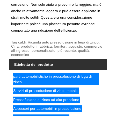
corrosione. Non solo aiuta a prevenire la ruggine, ma è
anche relativamente leggero e può essere applicato in
strati molto sottili. Questa era una considerazione
importante poiché una placcatura pesante avrebbe
comportato una riduzione dell'efficienza.
Tag caldi: Ricambi auto pressofusione in lega di zinco,
Cina, produttori, fabbrica, fornitori, acquisto, commercio
all'ingrosso, personalizzato, più recente, qualità,
economico
Etichetta del prodotto
parti automobilistiche in pressofusione di lega di
zinco
Servizi di pressofusione di zinco metallo
Pressofusione di zinco ad alta pressione
Accessori per automobili in pressofusione