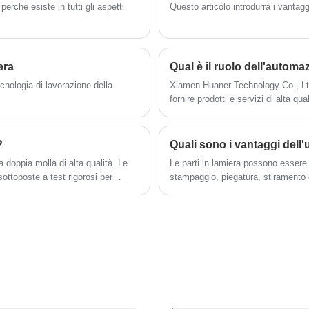
completamente in 1-3 anni. Forniamo servizi
perché esiste in tutti gli aspetti
Questo articolo introdurrà i vantag
OEM/OEM con soluzioni di imballaggio
biodegradabili.
era
Qual è il ruolo dell'automa
nologia di lavorazione della
Xiamen Huaner Technology Co., Ltd 
fornire prodotti e servizi di alta qual
?
 doppia molla di alta qualità. Le
Le parti in lamiera possono essere 
ottoposte a test rigorosi per
stampaggio, piegatura, stiramento e 